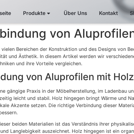
seite
Produkte
Über Uns
Kontakt
S
indung von Aluprofilen
in vielen Bereichen der Konstruktion und des Designs von B
lität und Ästhetik. In diesem Artikel werden wir verschied
niken und ihre Vorteile vergleichen.
ndung von Aluprofilen mit Holz
ine gängige Praxis in der Möbelherstellung, im Ladenbau und 
hzeitig leicht und stabil. Holz hingegen bringt Wärme und Na
kale Akzente setzen. Die richtige Verbindung dieser Materia
bessern.
eser beiden Materialien ist das Verständnis ihrer physikalis
und Langlebigkeit auszeichnet. Holz hingegen ist ein organ