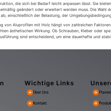
ktion, die sich bei Bedarf leicht anpassen lässt. Sie bieten
elmäßig geändert oder erweitert werden muss. Die Wahl de
 ab, einschließlich der Belastung, der Umgebungsbedingun
g von Aluprofilen mit Holz hängt von zahlreichen Faktoren a
en ästhetischen Wirkung. Ob Schrauben, Kleber oder spezie
Ausführung sind entscheidend, um eine dauerhafte und stab
en
Wichtige Links
Unser
7
Über Uns
Planen
Kontakt
Produk