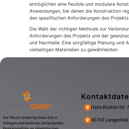
ermöglichen eine flexible und modulare Konstru
Anwendungen, bei denen die Konstruktion reg
den spezifischen Anforderungen des Projekts
Die Wahl der richtigen Methode zur Verbindun
Anforderungen des Projekts und der gewünscht
und Nachteile. Eine sorgfältige Planung und 
vielseitigen Materialien zu gewährleisten.
Kontaktdat
Hans-Böckler-Str. 
Die Pikosh GmbH hat ihren Sitz in
40765 Langenfeld
Solingen und bietet ein umfassendes
Produktportfolio an Arbeitstischen,