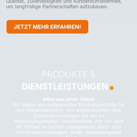
Qualität, Zuverlässigkeit und Kundenzufriedenheit,
um langfristige Partnerschaften aufzubauen.
JETZT MEHR ERFAHREN!
.
PRODUKTE &
DIENSTLEISTUNGEN
Alles aus einer Hand!
Wir bieten ein umfassendes Produktportfolio für
den Industriebereich. Von Arbeitstischen über
Schutzeinrichtungen bis hin zu
Maschinengestellen verschiedener Art, wir sind
Ihr Partner in Sachen passgenauer Büro- und
Industrieausstattungen. Unser Serviceangebot