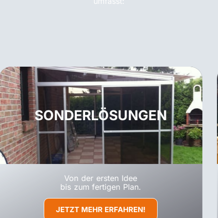
umfasst:
SCHUTZ-EINHAUSUNG
Von der ersten Idee
bis zum fertigen Plan.
JETZT MEHR ERFAHREN!