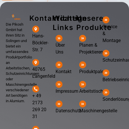
Kontaktdaten
Wichtige
Unsere
Die Pikosh
Links
Produkte
Service
GmbH hat
&
Hans-
ihren Sitz in
Montage
Solingen und
Böckler-
Über
Planen &
bietet ein
Str. 7
Uns
Projektieren
umfassendes
Produktportfolio
Schutzeinha
an
Arbeitstischen,
40765
Kontakt
Produktpalette
Schutzeinrichtungen
Langenfeld
Betriebseinr
oder
Maschinengestelle
verschiedener
Impressum
Arbeitstische
+ 49
Art benötigen
Sonderlösun
in Alumium.
2173
269 20
Datenschutz
Maschinengestelle
31