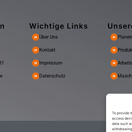
en
Wichtige Links
Unser
7
Über Uns
Planen
Kontakt
Produk
31
Impressum
Arbeits
de
Datenschutz
Maschi
To provide t
access devic
data such as
withdrawing