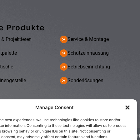
e Produkte
 & Projektieren
Service & Montage
tpalette
Schutzeinhausung
tische
Betriebseinrichtung
nengestelle
Sonderlösungen
Manage Consent
he best experiences, we use technologies like cookies to store and/or
e information. Consenting to these technologies will allow us to process
 browsing behavior or unique IDs on this site. Not consenting or
Entwickelt von WERBAGO GmbH
 consent, may adversely affect certain features and functions.