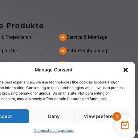
e Produkte
 & Projektieren
Service & Montage
tpalette
Schutzeinhausung
tische
Betriebseinrichtung
Manage Consent
nengestelle
Sonderlösungen
he best experiences, we use technologies like cookies to store and/or
e information. Consenting to these technologies will allow us to process
 browsing behavior or unique IDs on this site. Not consenting or
 consent, may adversely affect certain features and functions.
ccept
Deny
View preferences
0
Datenschutz
Impressum
Entwickelt von WERBAGO GmbH