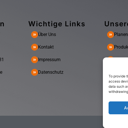
en
Wichtige Links
Unser
7
Über Uns
Planen
Kontakt
Produk
31
Impressum
Arbeits
de
Datenschutz
Maschi
To provide t
access devic
data such as
withdrawing
A