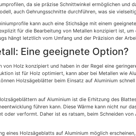
mprofilen, da sie präzise Schnittwinkel ermöglichen und das
ell, auch Gehrungsschnitte durchführen, was sie vielseiti
miniumprofile kann auch eine Stichsäge mit einem geeignet
xplizit für die Bearbeitung von Metallen konzipiert ist, u
gs hängt letztlich vom Umfang und der Präzision der Arbei
tall: Eine geeignete Option?
n von Holz konzipiert und haben in der Regel eine geringe
uktion ist für Holz optimiert, kann aber bei Metallen wie A
h können Holzsägeblätter beim Einsatz auf Aluminium schne
olzsägeblättern auf Aluminium ist die Erhitzung des Blatte
meentwicklung führen kann. Diese Wärme kann nicht nur da
t oder verformt. Daher ist es ratsam, beim Schneiden von A
 eines Holzsägeblatts auf Aluminium möglich erscheinen, s