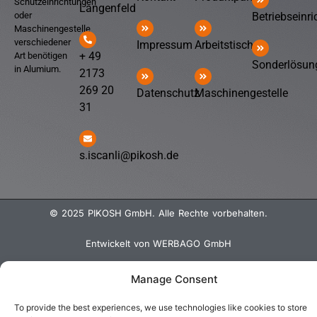
Schutzeinrichtungen
Langenfeld
Betriebseinr
oder
Maschinengestelle
verschiedener
Impressum
Arbeitstische
+ 49
Art benötigen
Sonderlösun
in Alumium.
2173
269 20
Datenschutz
Maschinengestelle
31
s.iscanli@pikosh.de
© 2025 PIKOSH GmbH. Alle Rechte vorbehalten.
Entwickelt von WERBAGO GmbH
Manage Consent
To provide the best experiences, we use technologies like cookies to store